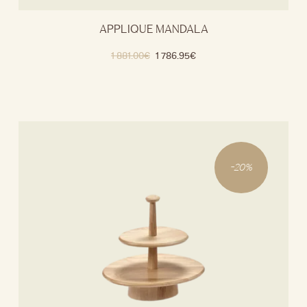
APPLIQUE MANDALA
1 881.00
€
1 786.95
€
-
20
%