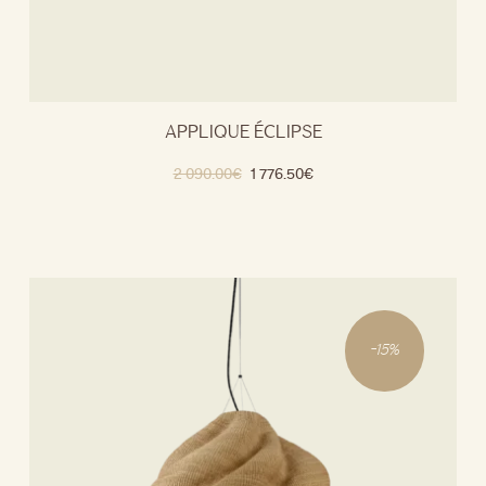
APPLIQUE ÉCLIPSE
2 090.00
€
1 776.50
€
-
15
%