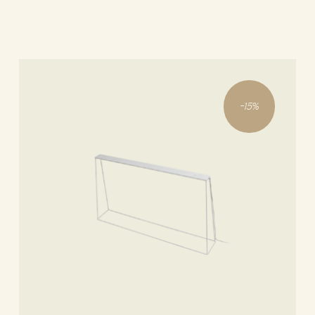
-
15
%