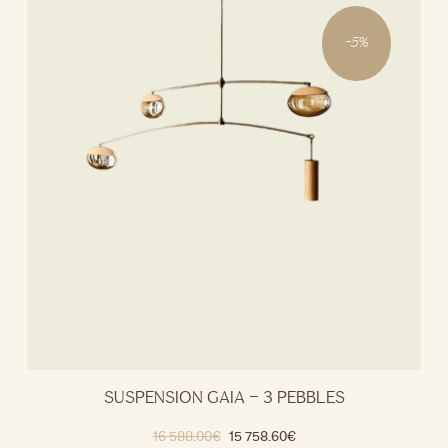
-
5
%
SUSPENSION GAIA – 3 PEBBLES
16 588.00
€
15 758.60
€