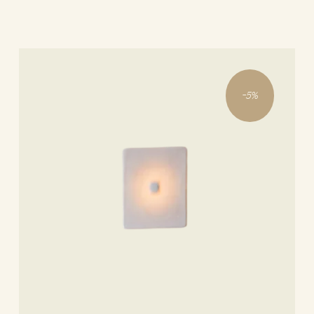
-
5
%