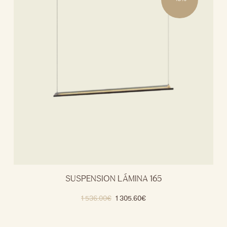
SUSPENSION LÁMINA 165
1 536.00
€
1 305.60
€