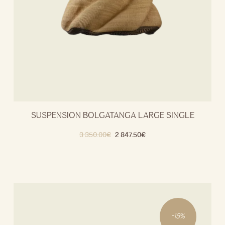
SUSPENSION BOLGATANGA LARGE SINGLE
3 350.00
€
2 847.50
€
-
15
%