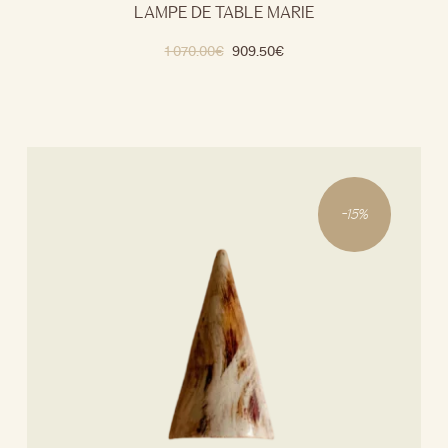
LAMPE DE TABLE MARIE
1 070.00
€
909.50
€
-
15
%