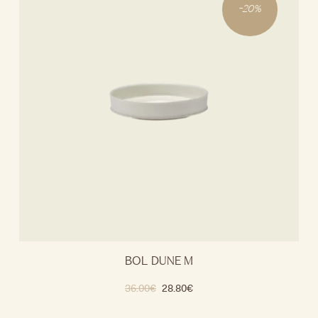
-
20
%
BOL DUNE M
36.00
€
28.80
€