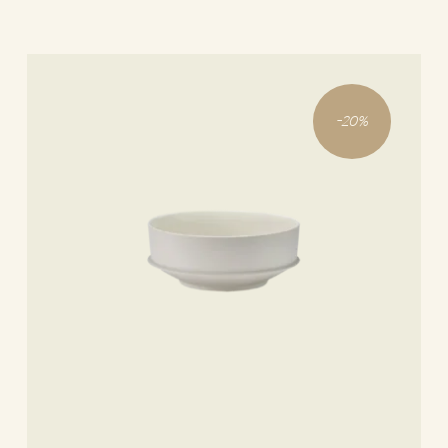
-
20
%