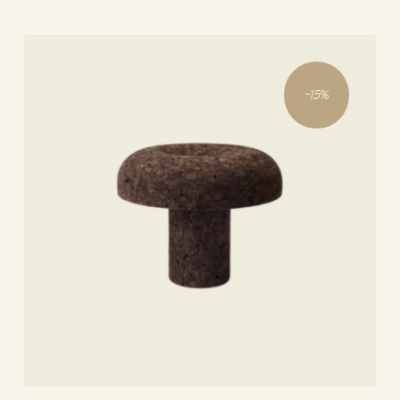
-
15
%