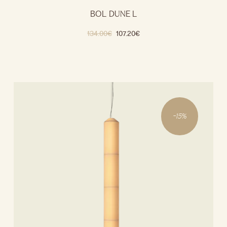
BOL DUNE L
134.00
€
107.20
€
-
15
%