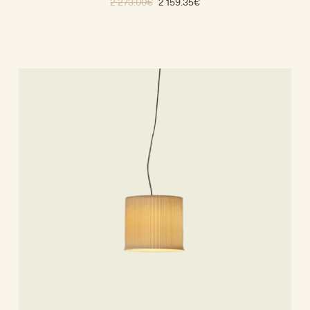
2 273.00
€
2 159.35
€