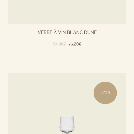
VERRE À VIN BLANC DUNE
94.00
€
75.20
€
-
20
%