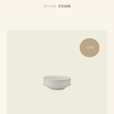
267.00
€
213.60
€
-
20
%