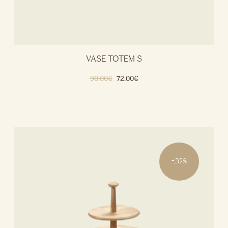
VASE TOTEM S
90.00
€
72.00
€
-
20
%