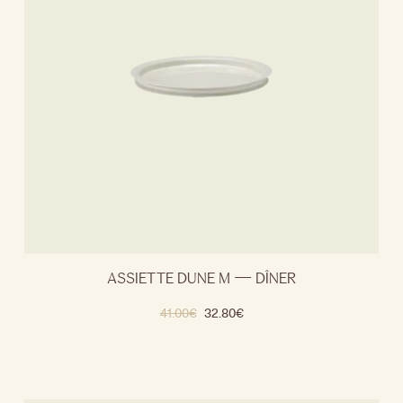
ASSIETTE DUNE M — DÎNER
41.00
€
32.80
€