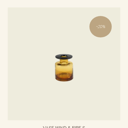
-
20
%