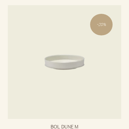
-
20
%
BOL DUNE M