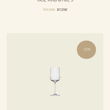
VASE WIND & FIRE S
109.00
€
87.20
€
-
20
%