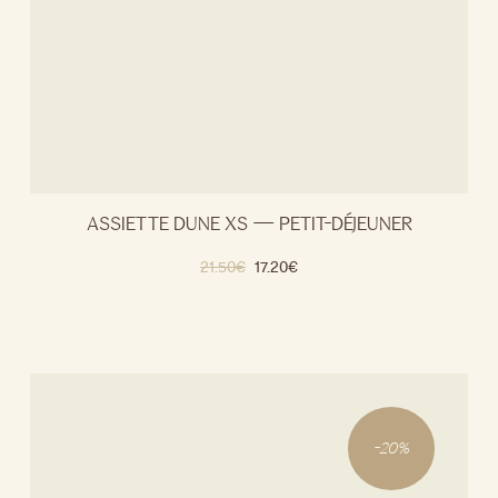
ASSIETTE DUNE XS — PETIT-DÉJEUNER
21.50
€
17.20
€
-
20
%