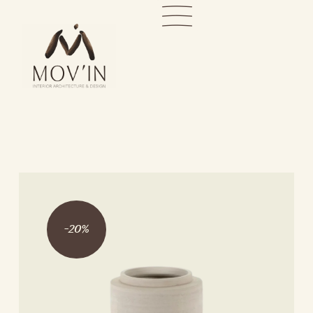
-
20
%