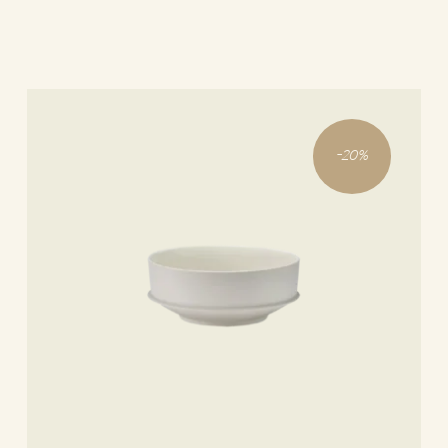
-
20
%