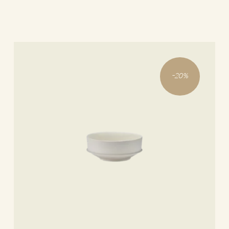
-
20
%