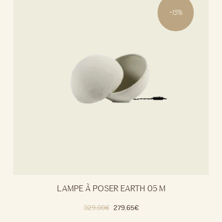
-
15
%
LAMPE À POSER EARTH 05 M
329.00
€
279.65
€