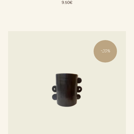
9.50
€
-
20
%