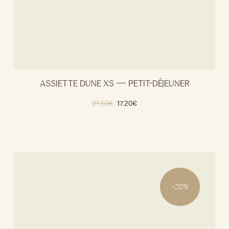
ASSIETTE DUNE XS — PETIT-DÉJEUNER
21.50
€
17.20
€
-
20
%