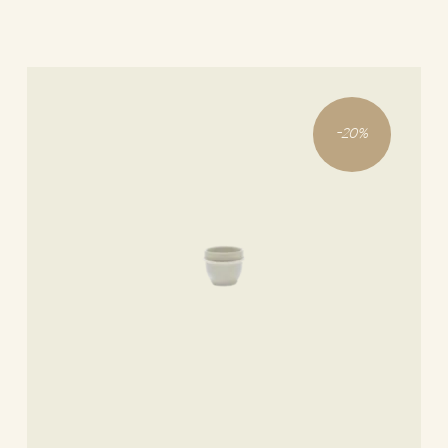
-
20
%