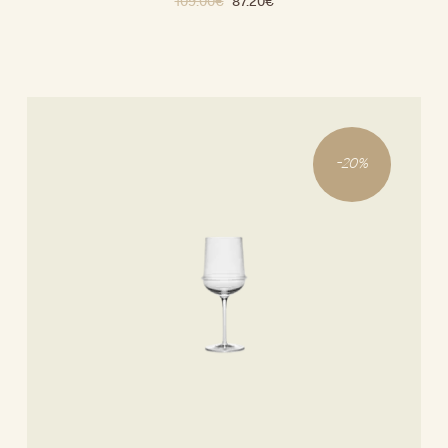
109.00
€
87.20
€
-
20
%