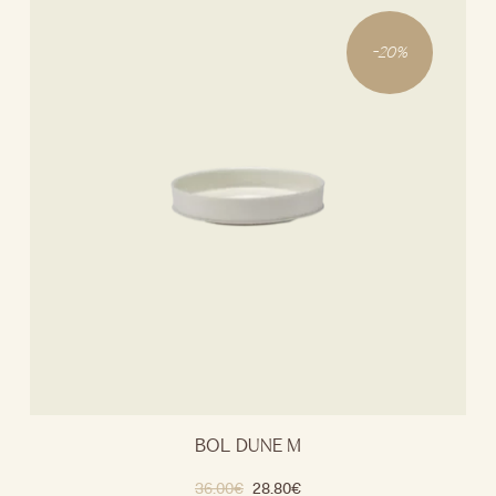
-
20
%
BOL DUNE M
36.00
€
28.80
€