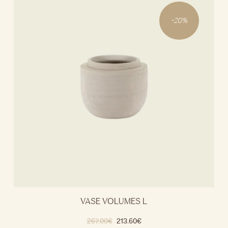
-
20
%
VASE VOLUMES L
267.00
€
213.60
€