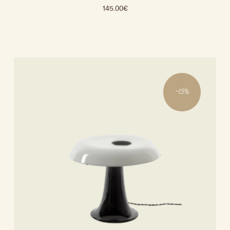
145.00
€
-
15
%