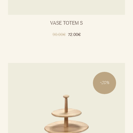
VASE TOTEM S
90.00
€
72.00
€
-
20
%