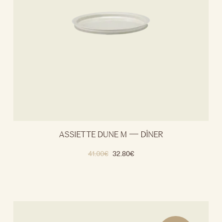
ASSIETTE DUNE M — DÎNER
41.00
€
32.80
€