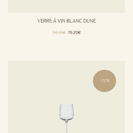
VERRE À VIN BLANC DUNE
94.00
€
75.20
€
-
20
%