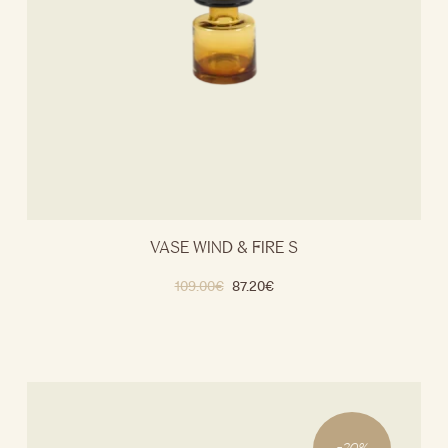
VASE WIND & FIRE S
109.00
€
87.20
€