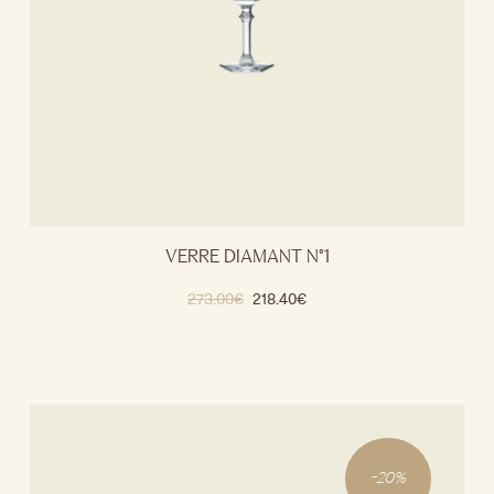
VERRE DIAMANT N°1
273.00
€
218.40
€
-
20
%