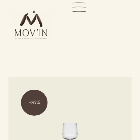
-
20
%