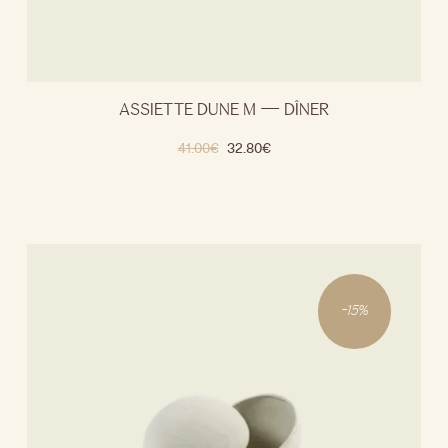
ASSIETTE DUNE M — DÎNER
41.00
€
32.80
€
-
15
%