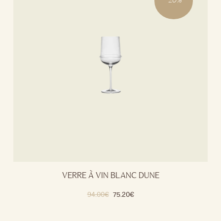
-
20
%
VERRE À VIN BLANC DUNE
94.00
€
75.20
€