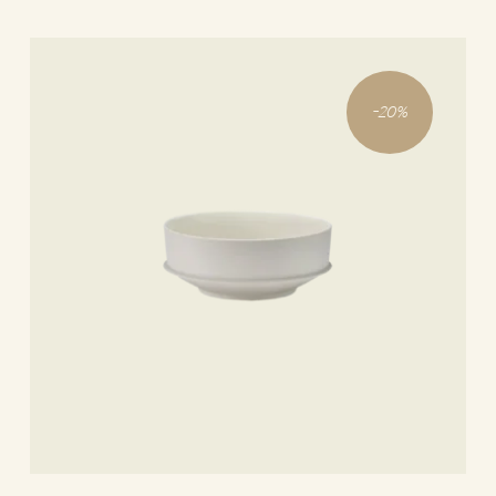
-
20
%