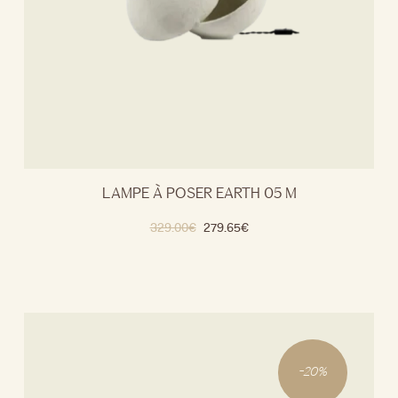
LAMPE À POSER EARTH 05 M
329.00
€
279.65
€
-
20
%