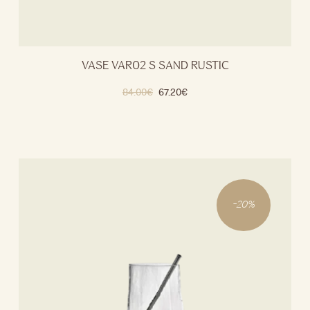
VASE VAR02 S SAND RUSTIC
84.00
€
67.20
€
-
20
%