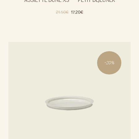
ASSIETTE DUNE XS — PETIT-DÉJEUNER
21.50
€
17.20
€
-
20
%