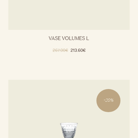
VASE VOLUMES L
267.00
€
213.60
€
-
20
%