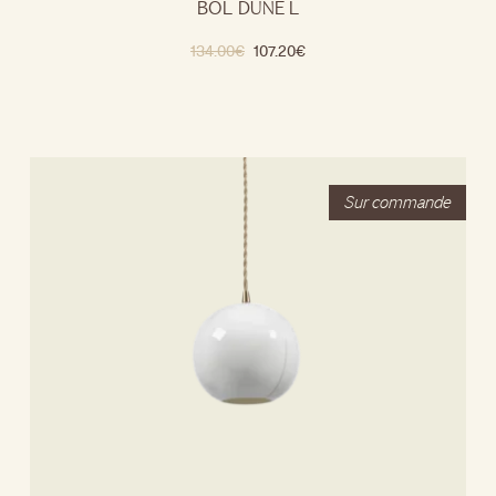
BOL DUNE L
134.00
€
107.20
€