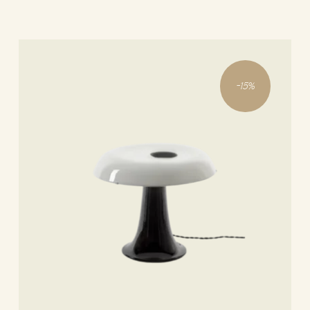
-
15
%