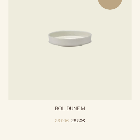
BOL DUNE M
36.00
€
28.80
€