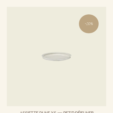
-
20
%