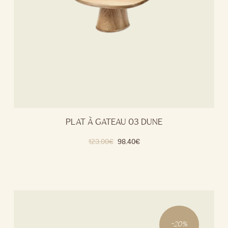
PLAT À GATEAU 03 DUNE
123.00
€
98.40
€
-
20
%