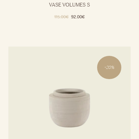
VASE VOLUMES S
115.00
€
92.00
€
-
20
%