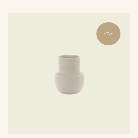
-
20
%