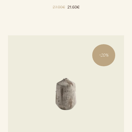
27.00
€
21.60
€
-
20
%