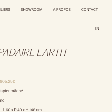
LIERS
SHOWROOM
A PROPOS
CONTACT
EN
PADAIRE EARTH
905.25
€
 Papier mâché
anc
: L 60 x P 40 x H 148 cm