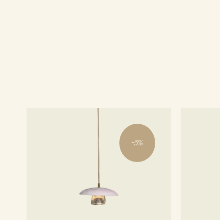
-
5
%