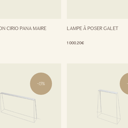
ON CIRIO PANA MAIRE
LAMPE À POSER GALET
1 000.20
€
-
15
%