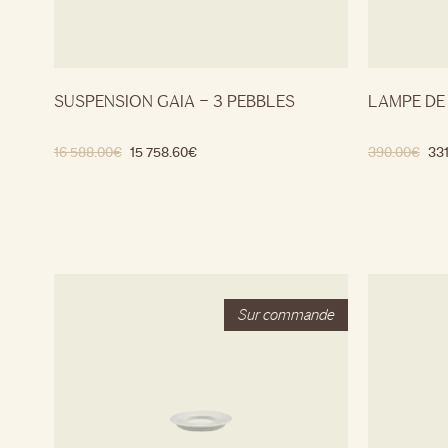
SUSPENSION GAIA – 3 PEBBLES
LAMPE DE
16 588.00
€
15 758.60
€
390.00
€
331