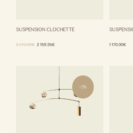
SUSPENSION CLOCHETTE
SUSPENSI
2 273.00
€
2 159.35
€
1 170.00
€
-
5
%