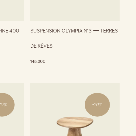
FINE 400
SUSPENSION OLYMPIA N°3 — TERRES
DE RÊVES
145.00
€
20
%
-
20
%