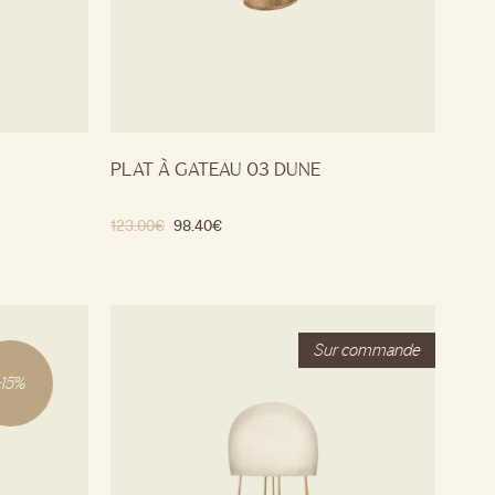
PLAT À GATEAU 03 DUNE
123.00
€
98.40
€
-
15
%