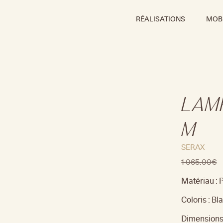
RÉALISATIONS
MOBI
LAM
M
SERAX
1 065.00
€
Matériau :
Coloris : Bl
Dimensions 