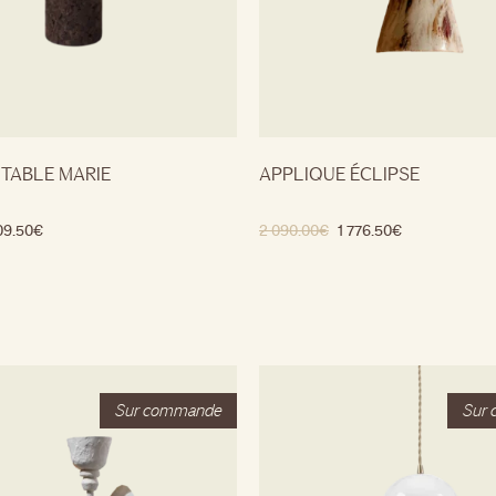
 TABLE MARIE
APPLIQUE ÉCLIPSE
09.50
€
2 090.00
€
1 776.50
€