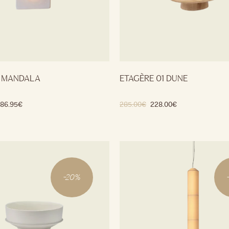
 MANDALA
ETAGÈRE 01 DUNE
786.95
€
285.00
€
228.00
€
-
20
%