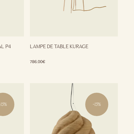
AL P4
LAMPE DE TABLE KURAGE
786.00
€
-
15
%
-
15
%