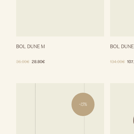
BOL DUNE M
BOL DUNE
36.00
€
28.80
€
134.00
€
107
-
15
%