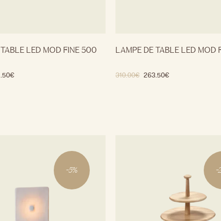
 TABLE LED MOD FINE 500
LAMPE DE TABLE LED MOD 
.50
€
310.00
€
263.50
€
-
5
%
-