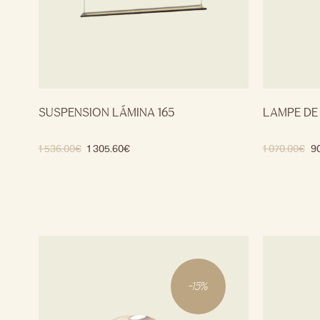
SUSPENSION LÁMINA 165
LAMPE DE
1 536.00
€
1 305.60
€
1 070.00
€
9
-
15
%