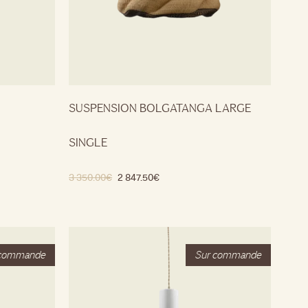
SUSPENSION BOLGATANGA LARGE
SINGLE
3 350.00
€
2 847.50
€