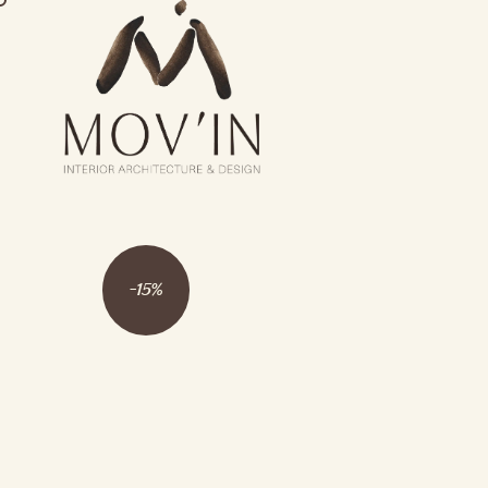
-
15
%