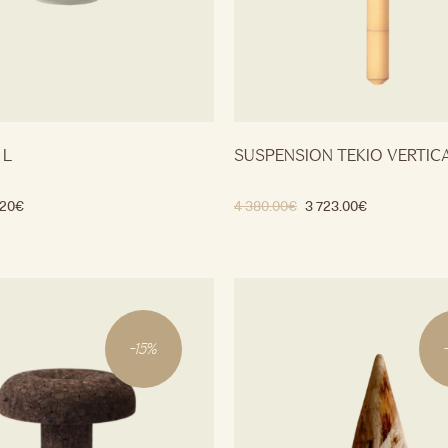
 L
SUSPENSION TEKIO VERTIC
.20
€
4 380.00
€
3 723.00
€
-
15
%