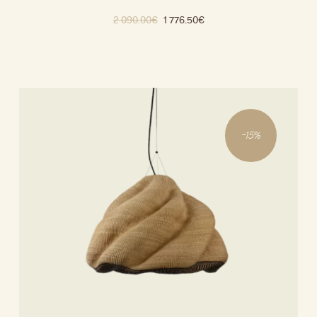
2 090.00
€
1 776.50
€
-
15
%