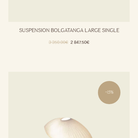
SUSPENSION BOLGATANGA LARGE SINGLE
3 350.00
€
2 847.50
€
-
15
%