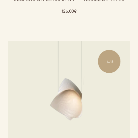
125.00
€
-
15
%