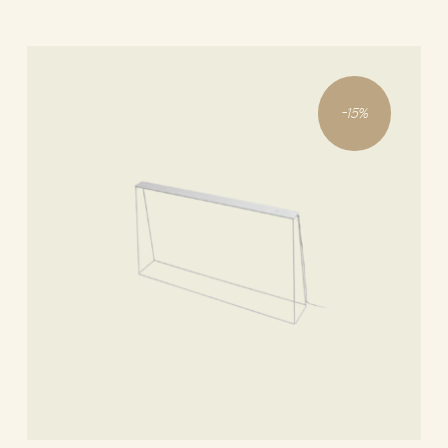
-
15
%