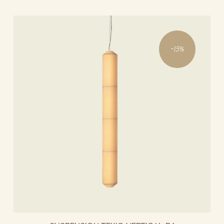
-
15
%