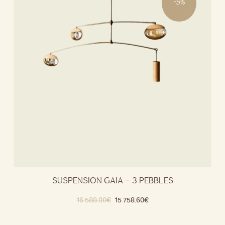
-
5
%
SUSPENSION GAIA – 3 PEBBLES
16 588.00
€
15 758.60
€