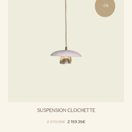
-
5
%
SUSPENSION CLOCHETTE
2 273.00
€
2 159.35
€