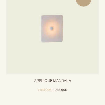
APPLIQUE MANDALA
1 881.00
€
1 786.95
€