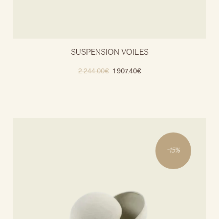
SUSPENSION VOILES
2 244.00
€
1 907.40
€
-
15
%