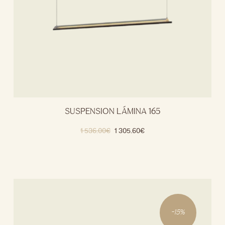
SUSPENSION LÁMINA 165
1 536.00
€
1 305.60
€
-
15
%