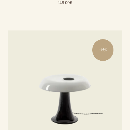
145.00
€
-
15
%