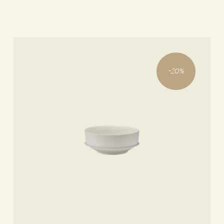
-
20
%