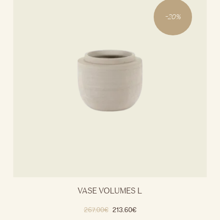
-
20
%
VASE VOLUMES L
267.00
€
213.60
€