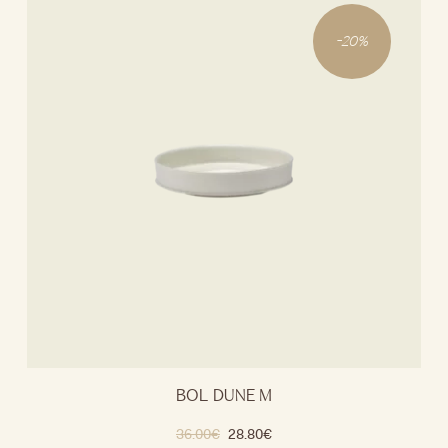
-
20
%
BOL DUNE M
36.00
€
28.80
€