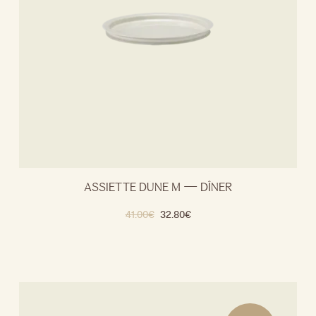
ASSIETTE DUNE M — DÎNER
41.00
€
32.80
€