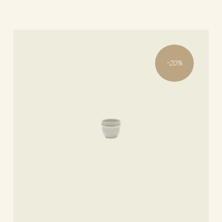
-
20
%