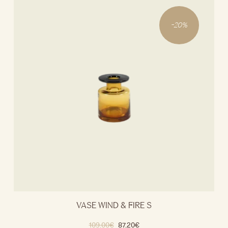
-
20
%
VASE WIND & FIRE S
109.00
€
87.20
€