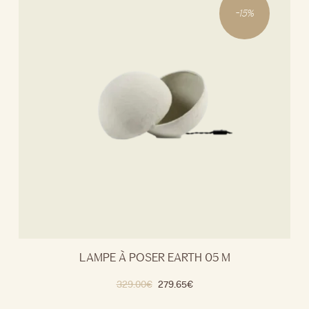
-
15
%
LAMPE À POSER EARTH 05 M
329.00
€
279.65
€