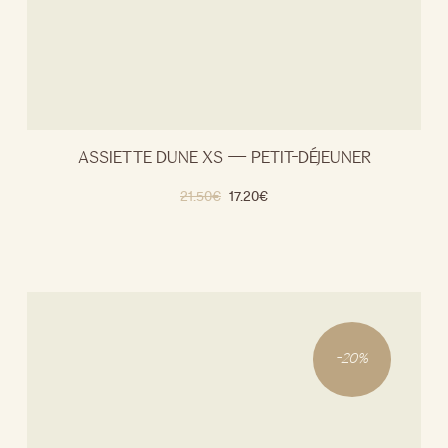
ASSIETTE DUNE XS — PETIT-DÉJEUNER
21.50
€
17.20
€
-
20
%