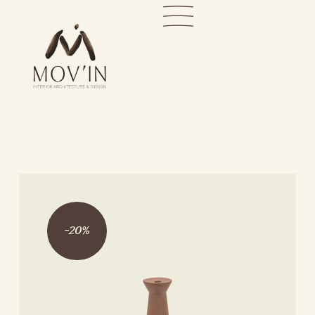
-
20
%