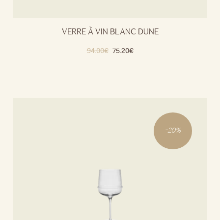
VERRE À VIN BLANC DUNE
94.00
€
75.20
€
-
20
%