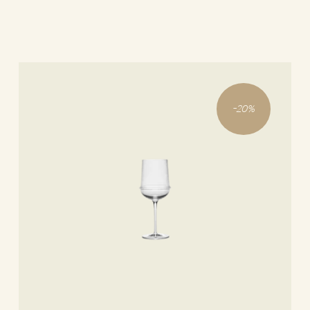
-
20
%