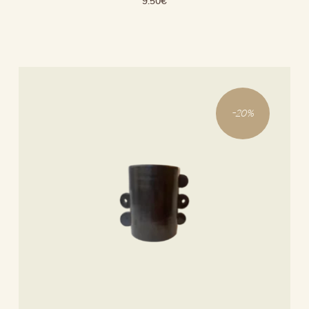
9.50
€
-
20
%