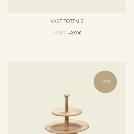
VASE TOTEM S
90.00
€
72.00
€
-
20
%