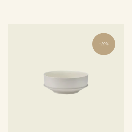
-
20
%