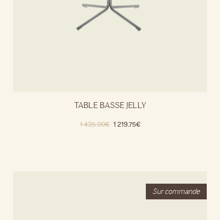
TABLE BASSE JELLY
1 435.00
€
1 219.75
€