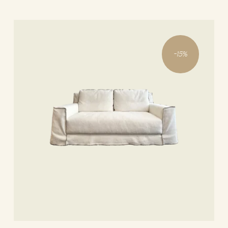
-
15
%