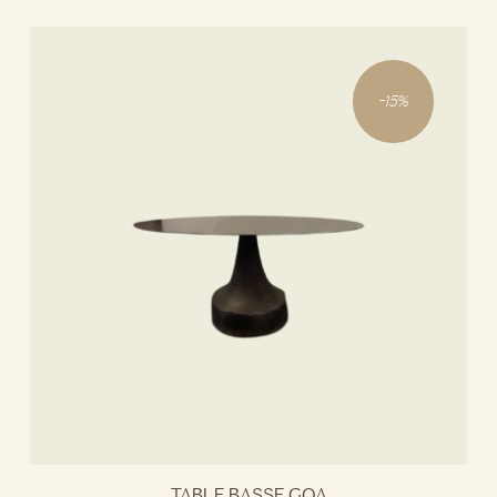
-
15
%
TABLE BASSE GOA