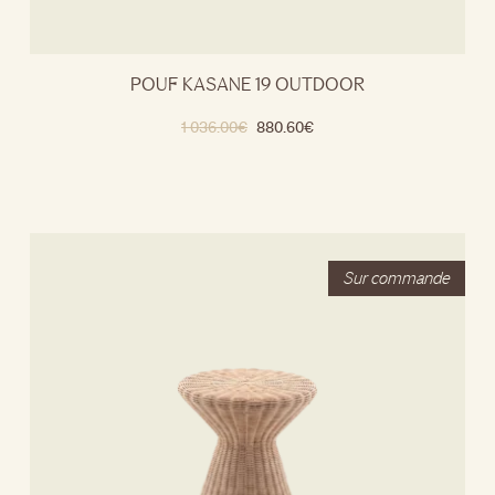
POUF KASANE 19 OUTDOOR
1 036.00
€
880.60
€