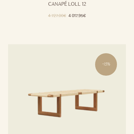
CANAPÉ LOLL 12
4 727.00
€
4 017.95
€
-
15
%