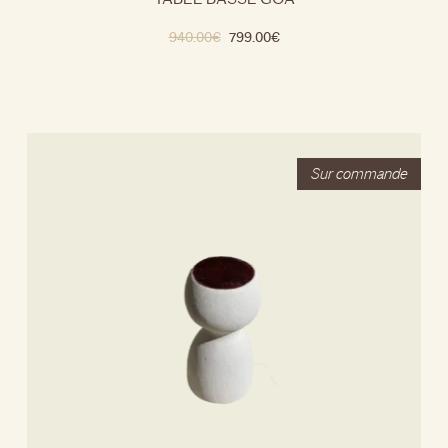
940.00
€
799.00
€