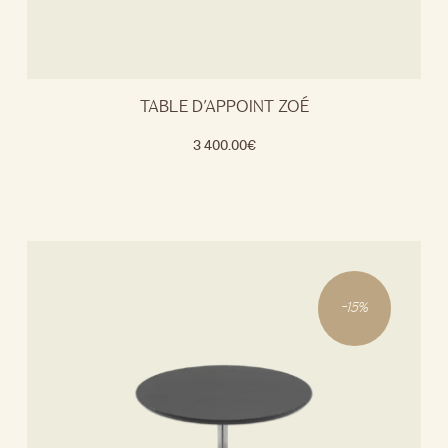
TABLE D’APPOINT ZOÉ
3 400.00
€
-
15
%