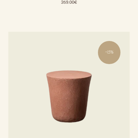
359.00
€
-
15
%