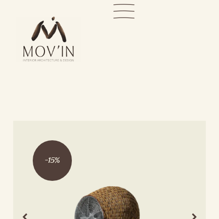
-
15
%