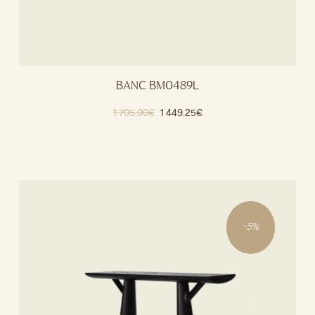
BANC BM0489L
1 705.00
€
1 449.25
€
-
5
%