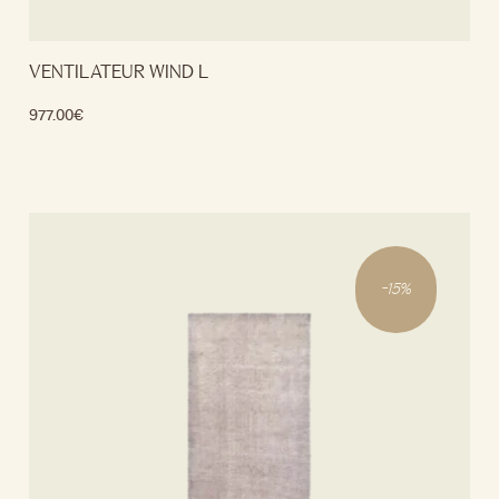
VENTILATEUR WIND L
977.00
€
Lire la suite
-
15
%