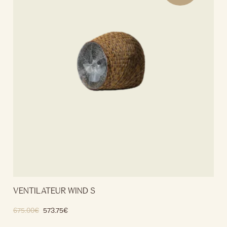
VENTILATEUR WIND S
675.00
€
573.75
€