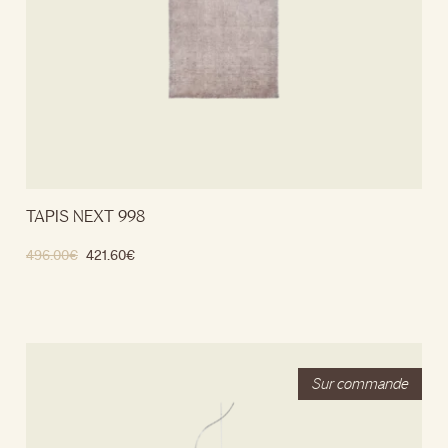
TAPIS NEXT 998
496.00
€
421.60
€
Ajouter au panier