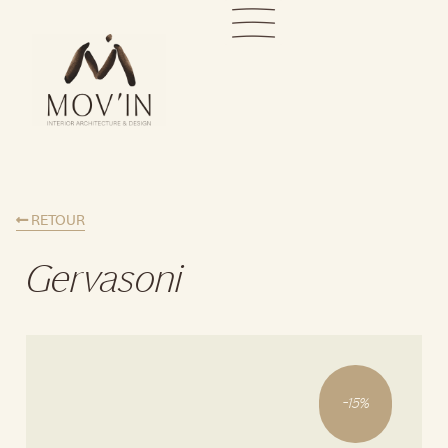
RETOUR
Gervasoni
-
15
%