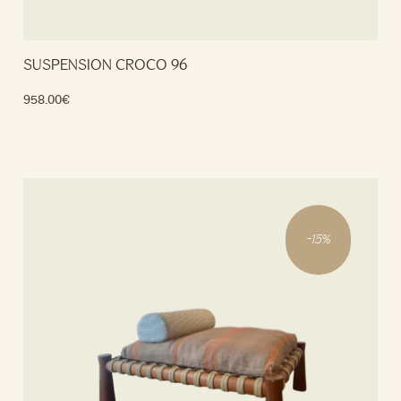
SUSPENSION CROCO 96
958.00
€
Lire la suite
-
15
%