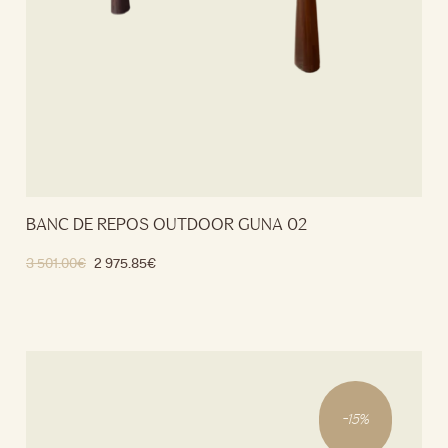
BANC DE REPOS OUTDOOR GUNA 02
3 501.00
€
2 975.85
€
Ajouter au panier
-
15
%