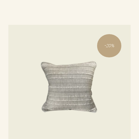
-
20
%