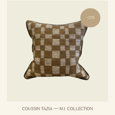
-
20
%
COUSSIN TAZIA — M.I. COLLECTION