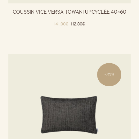
COUSSIN VICE VERSA TOWANI UPCYCLÉE 40×60
141.00
€
112.80
€
-
20
%