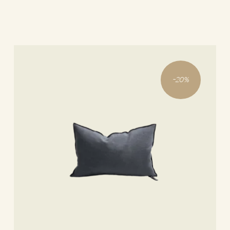
-
20
%