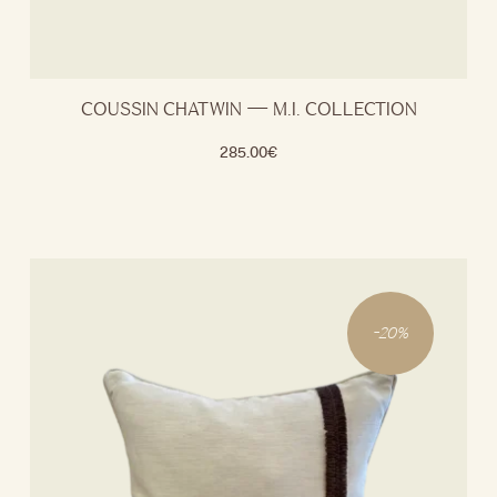
COUSSIN CHATWIN — M.I. COLLECTION
285.00
€
-
20
%