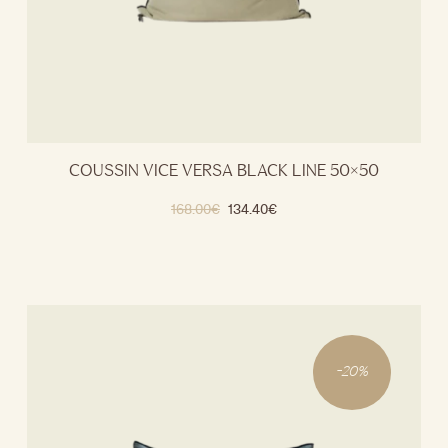
COUSSIN VICE VERSA BLACK LINE 50×50
168.00
€
134.40
€
-
20
%