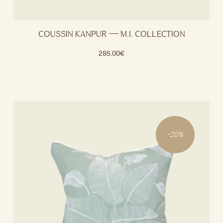
COUSSIN KANPUR — M.I. COLLECTION
285.00
€
-
20
%