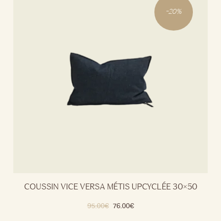
-
20
%
COUSSIN VICE VERSA MÉTIS UPCYCLÉE 30×50
95.00
€
76.00
€