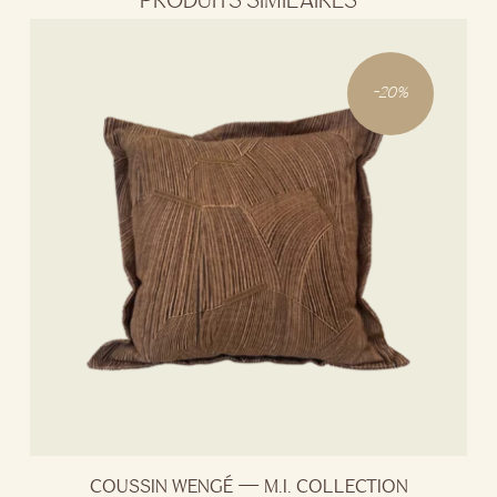
-
20
%
COUSSIN WENGÉ — M.I. COLLECTION