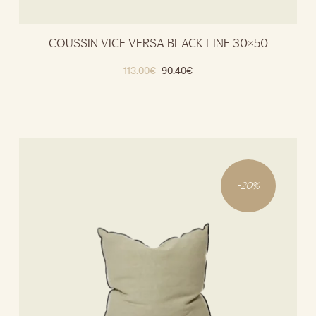
COUSSIN VICE VERSA BLACK LINE 30×50
113.00
€
90.40
€
-
20
%