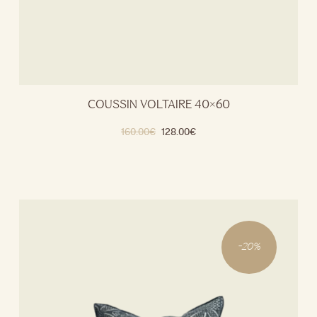
COUSSIN VOLTAIRE 40×60
160.00
€
128.00
€
-
20
%