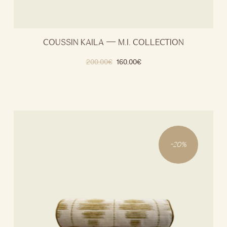
COUSSIN KAILA — M.I. COLLECTION
200.00
€
160.00
€
-
20
%