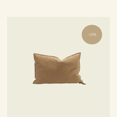
-
20
%