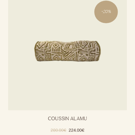
-
20
%
COUSSIN ALAMU
280.00
€
224.00
€