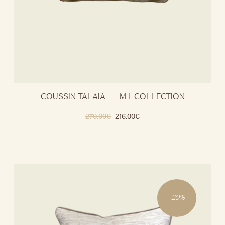
COUSSIN TALAIA — M.I. COLLECTION
270.00
€
216.00
€
-
20
%