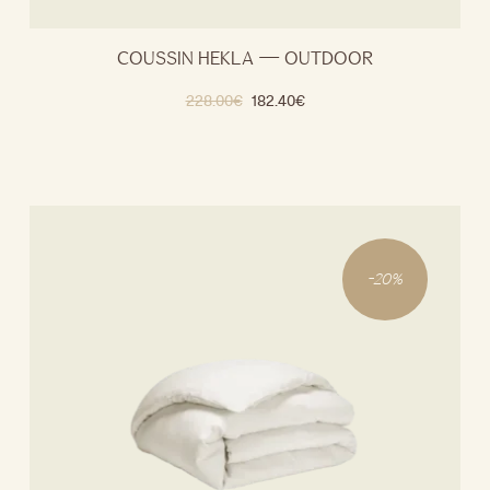
COUSSIN HEKLA — OUTDOOR
228.00
€
182.40
€
-
20
%