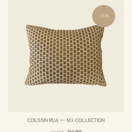
-
20
%
COUSSIN RUA — M.I. COLLECTION
315.00
€
252.00
€