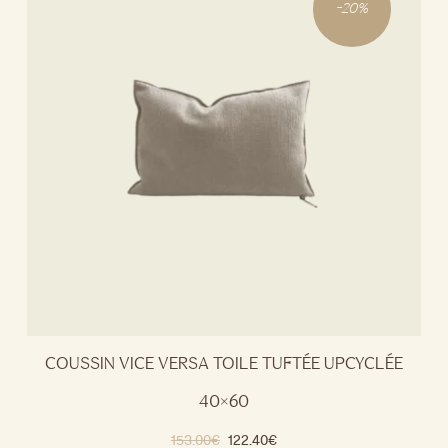
-
20
%
COUSSIN VICE VERSA TOILE TUFTÉE UPCYCLÉE
40×60
153.00
€
122.40
€