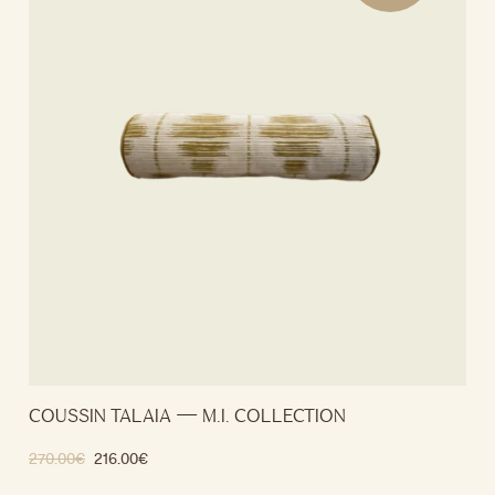
COUSSIN TALAIA — M.I. COLLECTION
270.00
€
216.00
€