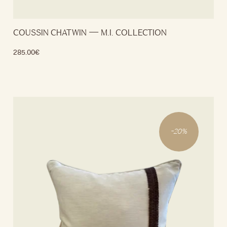
COUSSIN CHATWIN — M.I. COLLECTION
285.00
€
Lire la suite
-
20
%