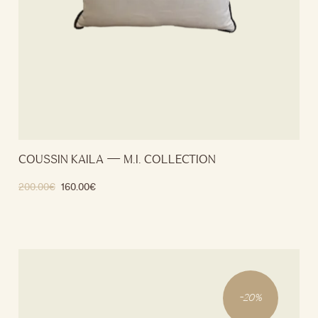
COUSSIN KAILA — M.I. COLLECTION
200.00
€
160.00
€
Ajouter au panier
-
20
%