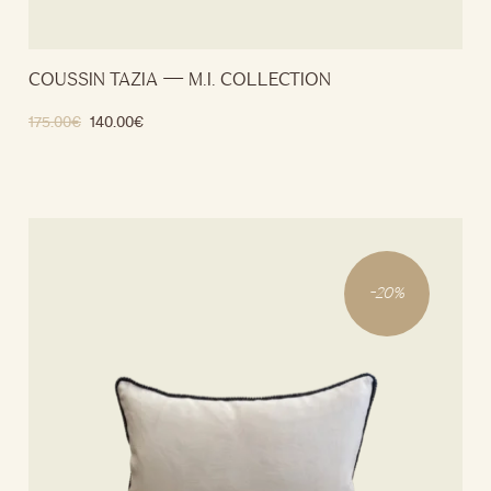
COUSSIN TAZIA — M.I. COLLECTION
175.00
€
140.00
€
Ajouter au panier
-
20
%