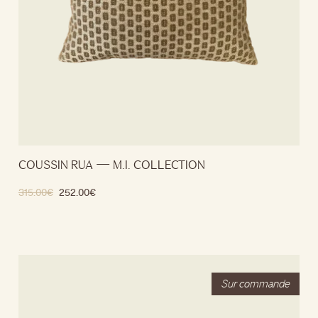
COUSSIN RUA — M.I. COLLECTION
315.00
€
252.00
€
Ajouter au panier