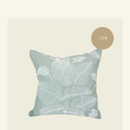
Lire la suite
-
20
%